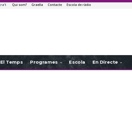
tra't
Qui som?
Graella
Contacte
Escola de ràdio
El Temps
Programes
Escola
En Directe