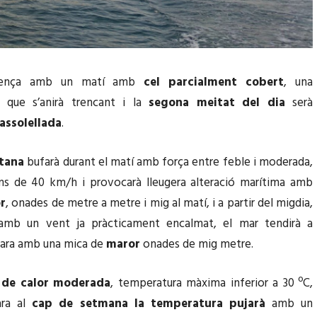
omença amb un matí amb
cel parcialment cobert
, una
t que s’anirà trencant i la
segona meitat del dia
serà
assolellada
.
tana
bufarà durant el matí amb força entre feble i moderada,
s de 40 km/h i provocarà lleugera alteració marítima amb
r
, onades de metre a metre i mig al matí, i a partir del migdia,
 amb un vent ja pràcticament encalmat, el mar tendirà a
cara amb una mica de
maror
onades de mig metre.
 de calor moderada
, temperatura màxima inferior a 30 ºC,
ra al
cap de setmana la temperatura pujarà
amb un