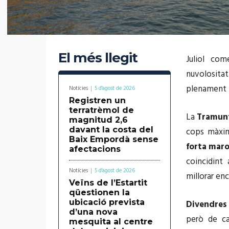
El més llegit
Juliol c
nuvolosita
plenament
Notícies
5 d'agost de 2026
Registren un
terratrèmol de
La
Tramun
magnitud 2,6
davant la costa del
cops màxim
Baix Empordà sense
forta maro
afectacions
coincidint
Notícies
5 d'agost de 2026
millorar en
Veïns de l’Estartit
qüestionen la
ubicació prevista
Divendres
d’una nova
però de ca
mesquita al centre