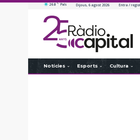
C
26.8
Pals
Dijous, 6 agost 2026
Entra / regis
Notícies
Esports
Cultura