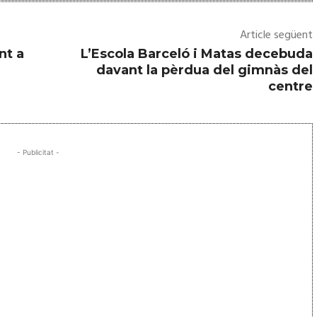
Article següent
nt a
L’Escola Barceló i Matas decebuda
davant la pèrdua del gimnàs del
centre
- Publicitat -