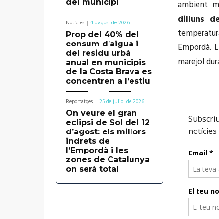
del municipi
ambient ma
dilluns d
Notícies
4 d'agost de 2026
temperatur
Prop del 40% del
consum d’aigua i
Empordà. L’
del residu urbà
marejol dur
anual en municipis
de la Costa Brava es
concentren a l’estiu
Reportatges
25 de juliol de 2026
On veure el gran
eclipsi de Sol del 12
d’agost: els millors
indrets de
l’Empordà i les
zones de Catalunya
on serà total