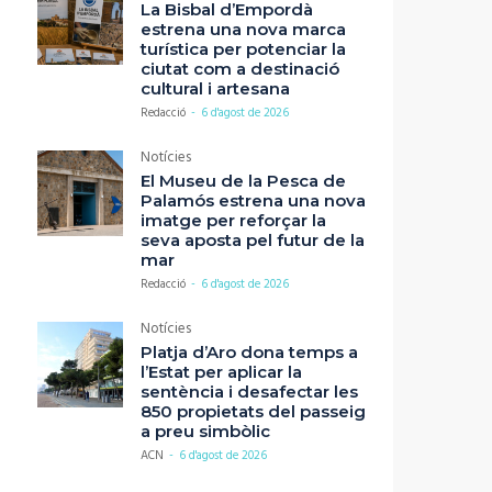
La Bisbal d’Empordà
estrena una nova marca
turística per potenciar la
ciutat com a destinació
cultural i artesana
Redacció
-
6 d'agost de 2026
Notícies
El Museu de la Pesca de
Palamós estrena una nova
imatge per reforçar la
seva aposta pel futur de la
mar
Redacció
-
6 d'agost de 2026
Notícies
Platja d’Aro dona temps a
l’Estat per aplicar la
sentència i desafectar les
850 propietats del passeig
a preu simbòlic
ACN
-
6 d'agost de 2026