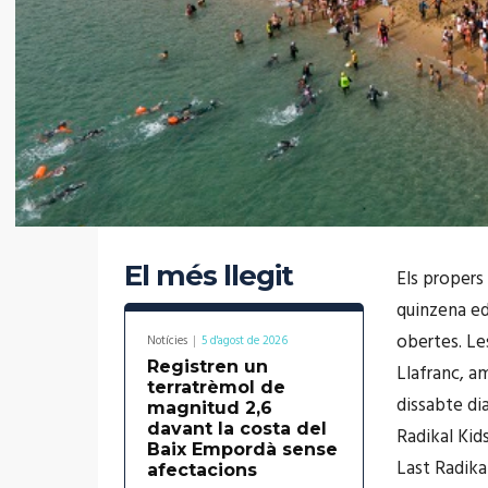
El més llegit
Els propers
quinzena ed
obertes. Les
Notícies
5 d'agost de 2026
Registren un
Llafranc, am
terratrèmol de
dissabte di
magnitud 2,6
davant la costa del
Radikal Kids
Baix Empordà sense
Last Radikal
afectacions