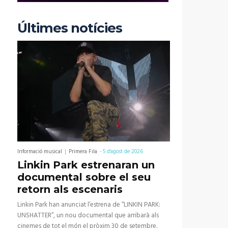
Últimes notícies
Informació musical
Primera Fila
-
5 d'agost de 2026
Linkin Park estrenaran un
documental sobre el seu
retorn als escenaris
Linkin Park han anunciat l’estrena de “LINKIN PARK:
UNSHATTER”, un nou documental que arribarà als
cinemes de tot el món el pròxim 30 de setembre.