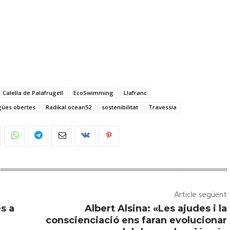
Calella de Palafrugell
EcoSwimming
Llafranc
gües obertes
Radikal ocean52
sostenibilitat
Travessia
Article següent
s a
Albert Alsina: «Les ajudes i la
conscienciació ens faran evolucionar