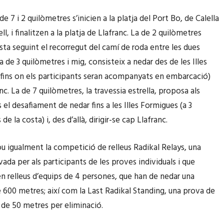
e 7 i 2 quilòmetres s’inicien a la platja del Port Bo, de Calella
ll, i finalitzen a la platja de Llafranc. La de 2 quilòmetres
osta seguint el recorregut del camí de roda entre les dues
La de 3 quilòmetres i mig, consisteix a nedar des de les Illes
fins on els participants seran acompanyats en embarcació)
anc. La de 7 quilòmetres, la travessia estrella, proposa als
 el desafiament de nedar fins a les Illes Formigues (a 3
de la costa) i, des d’allà, dirigir-se cap Llafranc.
lou igualment la competició de relleus Radikal Relays, una
ada per als participants de les proves individuals i que
en relleus d’equips de 4 persones, que han de nedar una
e 600 metres; així com la Last Radikal Standing, una prova de
 de 50 metres per eliminació.