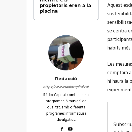
Aquest esde
propietaris eren a la
piscina
sostenibili
sensibilitz
se centra en
participant
hàbits més
Les mesures
comptarà a
Redacció
hi haurà la
https://www.radiocapital.cat
experimenta
Ràdio Capital combina una
programació musical de
qualitat, amb diferents
programes informatius i
divulgatius.