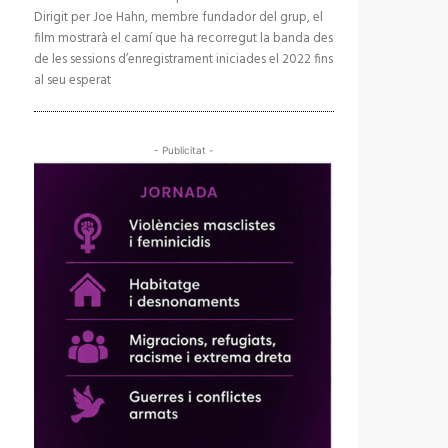
Dirigit per Joe Hahn, membre fundador del grup, el
film mostrarà el camí que ha recorregut la banda des
de les sessions d’enregistrament iniciades el 2022 fins
al seu esperat
- Publicitat -