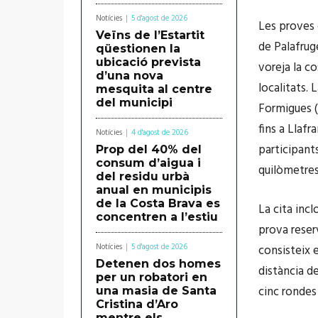
Notícies
5 d'agost de 2026
Les proves d
Veïns de l’Estartit
de Palafruge
qüestionen la
ubicació prevista
voreja la c
d’una nova
localitats. 
mesquita al centre
del municipi
Formigues (
fins a Llafr
Notícies
4 d'agost de 2026
participants
Prop del 40% del
consum d’aigua i
quilòmetres 
del residu urbà
anual en municipis
de la Costa Brava es
La cita inc
concentren a l’estiu
prova reserv
Notícies
5 d'agost de 2026
consisteix 
Detenen dos homes
distància d
per un robatori en
cinc rondes
una masia de Santa
Cristina d’Aro
mentre els