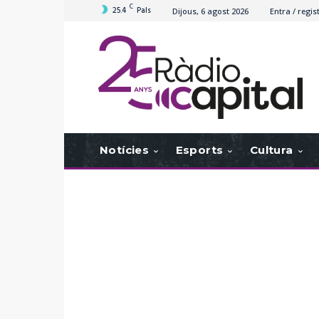
C
25.4
Pals
Dijous, 6 agost 2026
Entra / regis
Notícies
Esports
Cultura