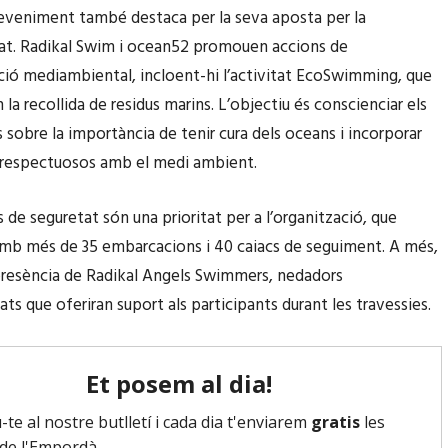
veniment també destaca per la seva aposta per la
tat. Radikal Swim i ocean52 promouen accions de
ació mediambiental, incloent-hi l’activitat EcoSwimming, que
 la recollida de residus marins. L’objectiu és conscienciar els
s sobre la importància de tenir cura dels oceans i incorporar
 respectuosos amb el medi ambient.
 de seguretat són una prioritat per a l’organització, que
mb més de 35 embarcacions i 40 caiacs de seguiment. A més,
 presència de Radikal Angels Swimmers, nedadors
ts que oferiran suport als participants durant les travessies.