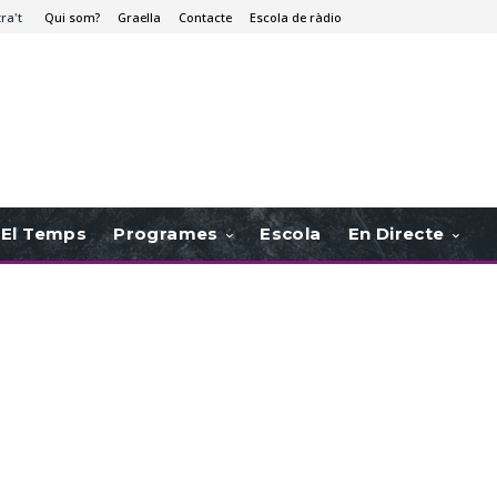
tra't
Qui som?
Graella
Contacte
Escola de ràdio
El Temps
Programes
Escola
En Directe