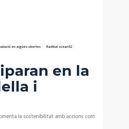
natació en aigües obertes
Radikal ocean52
iparan en la
lla i
 fomenta la sostenibilitat amb accions com