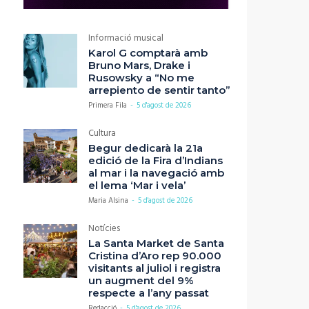
Informació musical
Karol G comptarà amb
Bruno Mars, Drake i
Rusowsky a “No me
arrepiento de sentir tanto”
Primera Fila
-
5 d'agost de 2026
Cultura
Begur dedicarà la 21a
edició de la Fira d’Indians
al mar i la navegació amb
el lema ‘Mar i vela’
Maria Alsina
-
5 d'agost de 2026
Notícies
La Santa Market de Santa
Cristina d’Aro rep 90.000
visitants al juliol i registra
un augment del 9%
respecte a l’any passat
Redacció
-
5 d'agost de 2026