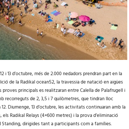
 12 i 13 d’octubre, més de 2.000 nedadors prendran part en la
ició de la Radikal ocean52, la travessia de natació en aigües
 proves principals es realitzaran entre Calella de Palafrugell i
b recorreguts de 2, 3,5 i 7 quilòmetres, que tindran lloc
a 12. Diumenge, 13 d’octubre, les activitats continuaran amb la
, els Radikal Relays (4×600 metres) i la prova d’eliminació
 Standing, dirigides tant a participants com a famílies.