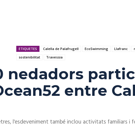
ETIQUETES
Calella de Palafrugell
EcoSwimming
Llafranc
sostenibilitat
Travessia
 nedadors partic
Ocean52 entre Cale
tres, l'esdeveniment també inclou activitats familiars i