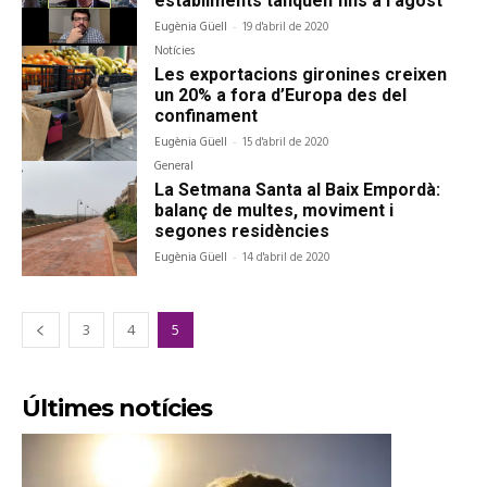
establiments tanquen fins a l’agost
Eugènia Güell
-
19 d'abril de 2020
Notícies
Les exportacions gironines creixen
un 20% a fora d’Europa des del
confinament
Eugènia Güell
-
15 d'abril de 2020
General
La Setmana Santa al Baix Empordà:
balanç de multes, moviment i
segones residències
Eugènia Güell
-
14 d'abril de 2020
3
4
5
Últimes notícies