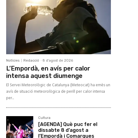
Notícies
Redacció
-
8 d'agost de 2026
L’Empordà, en avís per calor
intensa aquest diumenge
El Servei Meteorològic de Catalunya (Meteocat) ha emès un
avís de situació meteorològica de perill per calor intensa
per...
Cultura
[AGENDA] Què puc fer el
dissabte 8 d’agost a
l’Empordà i Comarques