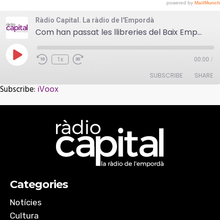
Ràdio Capital. La ràdio de l'Empordà
Com han passat les llibreries del Baix Empordà aquest Sant Jordi?
Play
1x
00:00
/
Episode
SUBSCRIBE
SHARE
Subscribe:
iVoox
SHARE
iVoox
RSS FEED
LINK
EMBED
Categories
Notícies
Cultura