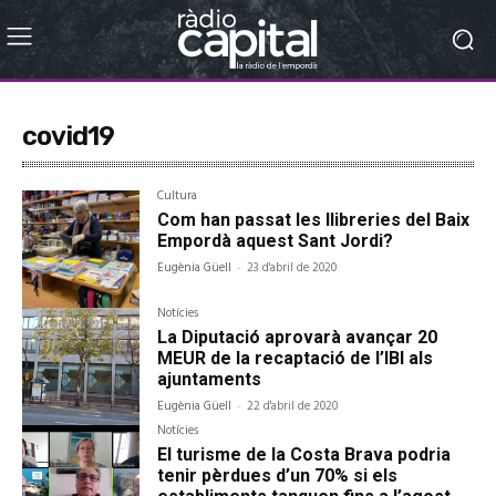
covid19
Cultura
Com han passat les llibreries del Baix
Empordà aquest Sant Jordi?
Eugènia Güell
-
23 d'abril de 2020
Notícies
La Diputació aprovarà avançar 20
MEUR de la recaptació de l’IBI als
ajuntaments
Eugènia Güell
-
22 d'abril de 2020
Notícies
El turisme de la Costa Brava podria
tenir pèrdues d’un 70% si els