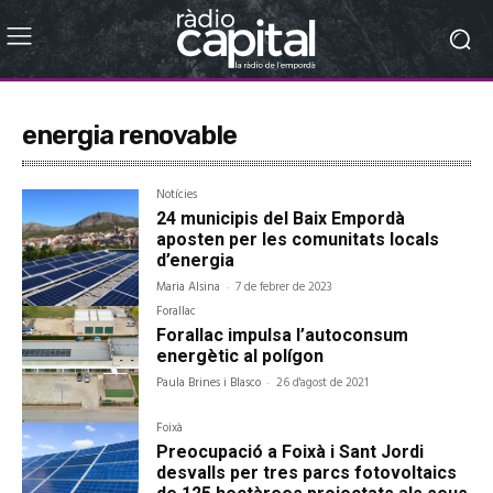
energia renovable
Notícies
24 municipis del Baix Empordà
aposten per les comunitats locals
d’energia
Maria Alsina
-
7 de febrer de 2023
Forallac
Forallac impulsa l’autoconsum
energètic al polígon
Paula Brines i Blasco
-
26 d'agost de 2021
Foixà
Preocupació a Foixà i Sant Jordi
desvalls per tres parcs fotovoltaics