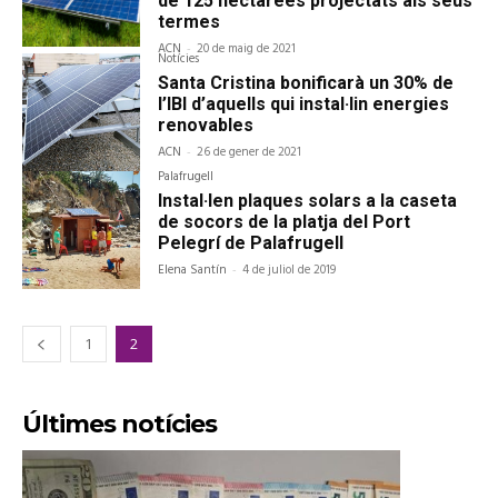
de 125 hectàrees projectats als seus
termes
ACN
-
20 de maig de 2021
Notícies
Santa Cristina bonificarà un 30% de
l’IBI d’aquells qui instal·lin energies
renovables
ACN
-
26 de gener de 2021
Palafrugell
Instal·len plaques solars a la caseta
de socors de la platja del Port
Pelegrí de Palafrugell
Elena Santín
-
4 de juliol de 2019
1
2
Últimes notícies