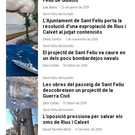
Feliu de Guíxols
Laia Bodro
-
23 de gener de 2019
Sant Feliu de Guíxols
L’Ajuntament de Sant Feliu porta la
resolució d’una expropiació de Rius i
Calvet al jutjat contenciós
Elena Santín
-
1 de novembre de 2018
Sant Feliu de Guíxols
El projectil de Sant Feliu va caure en
un dels pocs bombardejos navals
Dani Cortés
-
18 d'abril de 2018
Sant Feliu de Guíxols
Les obres del passeig de Sant Feliu
descobreixen un projectil de la
Guerra Civil
Dani Cortés
-
17 d'abril de 2018
Sant Feliu de Guíxols
L’oposició pressiona per salvar els
oms de Rius i Calvet
David Parreño Mont
-
31 de març de 2018