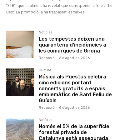
“STB”, que finalment ha revelat que corresponen a ‘She’s The
Best’. La promoció ja ha traspassat les xarxes
Notícies
Les tempestes deixen una
quarantena d’incidències a
les comarques de Girona
Redacció
-
6 d'agost de 2026
Cultura
Música als Puestus celebra
cinc edicions portant
concerts gratuïts a espais
emblemàtics de Sant Feliu de
Guíxols
Redacció
-
6 d'agost de 2026
Notícies
Només el 5% de la superfície
forestal privada de
Catalunya està assegurada