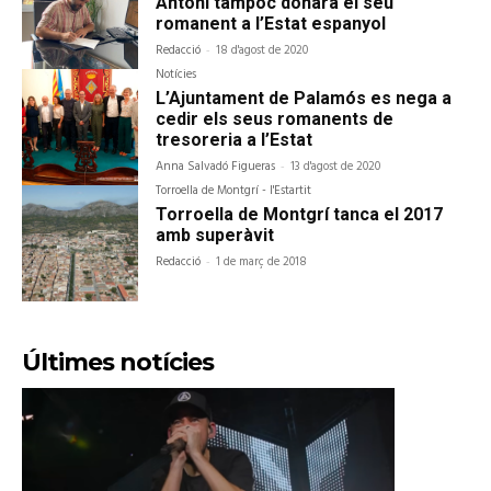
Antoni tampoc donarà el seu
romanent a l’Estat espanyol
Redacció
-
18 d'agost de 2020
Notícies
L’Ajuntament de Palamós es nega a
cedir els seus romanents de
tresoreria a l’Estat
Anna Salvadó Figueras
-
13 d'agost de 2020
Torroella de Montgrí - l'Estartit
Torroella de Montgrí tanca el 2017
amb superàvit
Redacció
-
1 de març de 2018
Últimes notícies