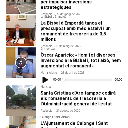
per impulsar inversions
estratègiques
Redacció
-
27 de maig de 2025
La Bisbal d'Empordà
La Bisbal d’Empordà tanca el
pressupost amb més estalvi i un
romanent de tresoreria de 3,5
milions
Redacció
-
8 de maig de 2025
Entrevistes
Òscar Aparicio: «Hem fet diverses
inversions a la Bisbal i, tot i això, hem
augmentat el romanent»
Maria Alsina
-
25 d'abril de 2025
Reproductor
d'àudio
00:00
00:00
Notícies
Santa Cristina d’Aro tampoc cedirà
els romanents de tresoreria a
l’Administració general de l’estat
Redacció
-
21 d'agost de 2020
Calonge i Sant Antoni
L’Ajuntament de Calonge i Sant