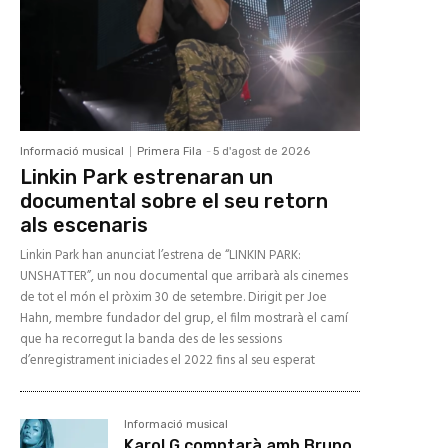
Informació musical
Primera Fila
-
5 d'agost de 2026
Linkin Park estrenaran un
documental sobre el seu retorn
als escenaris
Linkin Park han anunciat l’estrena de “LINKIN PARK:
UNSHATTER”, un nou documental que arribarà als cinemes
de tot el món el pròxim 30 de setembre. Dirigit per Joe
Hahn, membre fundador del grup, el film mostrarà el camí
que ha recorregut la banda des de les sessions
d’enregistrament iniciades el 2022 fins al seu esperat
Informació musical
Karol G comptarà amb Bruno