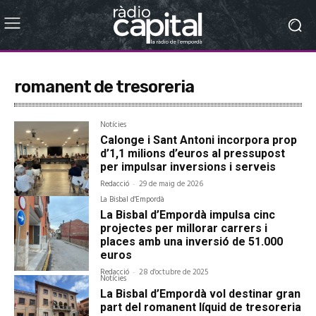
romanent de tresoreria
Notícies
Calonge i Sant Antoni incorpora prop
d’1,1 milions d’euros al pressupost
per impulsar inversions i serveis
Redacció
-
29 de maig de 2026
La Bisbal d'Empordà
La Bisbal d’Empordà impulsa cinc
projectes per millorar carrers i
places amb una inversió de 51.000
euros
Redacció
-
28 d'octubre de 2025
Notícies
La Bisbal d’Empordà vol destinar gran
part del romanent líquid de tresoreria