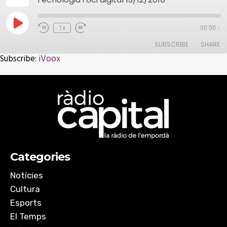
Play
1x
00:00
/
Episode
SUBSCRIBE
SHARE
Subscribe:
iVoox
SHARE
iVoox
RSS FEED
LINK
EMBED
Categories
Notícies
Cultura
Esports
El Temps