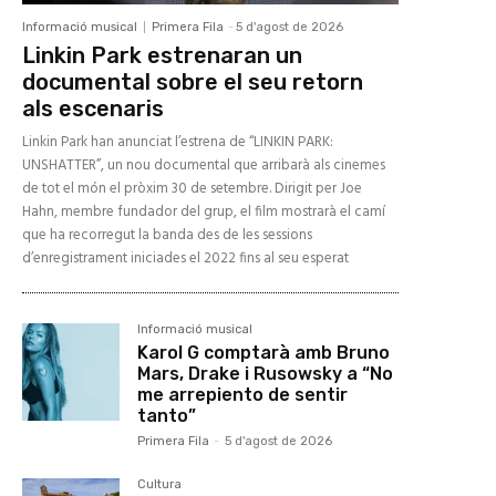
Informació musical
Primera Fila
-
5 d'agost de 2026
Linkin Park estrenaran un
documental sobre el seu retorn
als escenaris
Linkin Park han anunciat l’estrena de “LINKIN PARK:
UNSHATTER”, un nou documental que arribarà als cinemes
de tot el món el pròxim 30 de setembre. Dirigit per Joe
Hahn, membre fundador del grup, el film mostrarà el camí
que ha recorregut la banda des de les sessions
d’enregistrament iniciades el 2022 fins al seu esperat
Informació musical
Karol G comptarà amb Bruno
Mars, Drake i Rusowsky a “No
me arrepiento de sentir
tanto”
Primera Fila
-
5 d'agost de 2026
Cultura