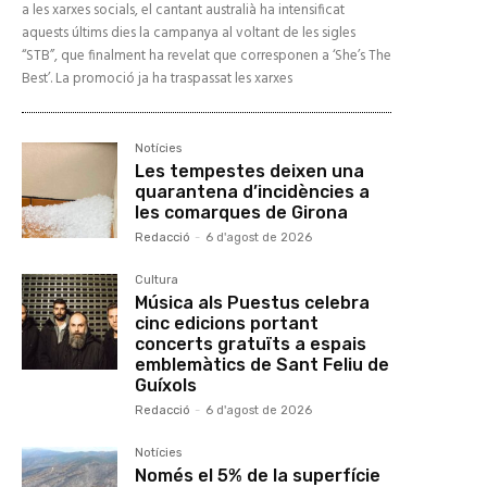
a les xarxes socials, el cantant australià ha intensificat
aquests últims dies la campanya al voltant de les sigles
“STB”, que finalment ha revelat que corresponen a ‘She’s The
Best’. La promoció ja ha traspassat les xarxes
Notícies
Les tempestes deixen una
quarantena d’incidències a
les comarques de Girona
Redacció
-
6 d'agost de 2026
Cultura
Música als Puestus celebra
cinc edicions portant
concerts gratuïts a espais
emblemàtics de Sant Feliu de
Guíxols
Redacció
-
6 d'agost de 2026
Notícies
Només el 5% de la superfície