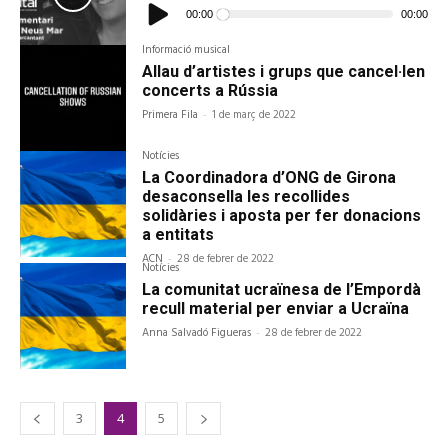
d'àudio
00:00
00:00
Informació musical
Allau d’artistes i grups que cancel·len
concerts a Rússia
Primera Fila
-
1 de març de 2022
Notícies
La Coordinadora d’ONG de Girona
desaconsella les recollides
solidàries i aposta per fer donacions
a entitats
ACN
-
28 de febrer de 2022
Notícies
La comunitat ucraïnesa de l’Empordà
recull material per enviar a Ucraïna
Anna Salvadó Figueras
-
28 de febrer de 2022
3
4
5