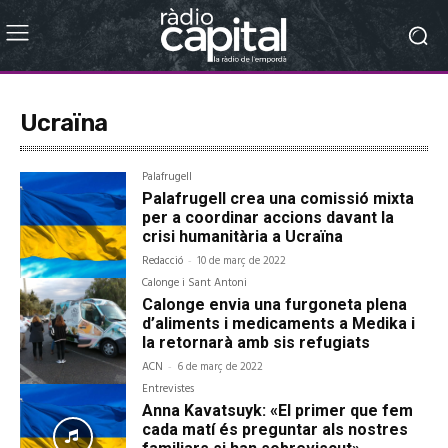
Ucraïna
Palafrugell
Palafrugell crea una comissió mixta
per a coordinar accions davant la
crisi humanitària a Ucraïna
Redacció
-
10 de març de 2022
Calonge i Sant Antoni
Calonge envia una furgoneta plena
d’aliments i medicaments a Medika i
la retornarà amb sis refugiats
ACN
-
6 de març de 2022
Entrevistes
Anna Kavatsuyk: «El primer que fem
cada matí és preguntar als nostres