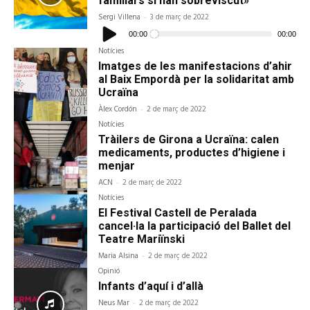
familiars si han sobreviscut»
Sergi Villena
-
3 de març de 2022
Reproductor
d'àudio
00:00
00:00
Notícies
Imatges de les manifestacions d’ahir
al Baix Empordà per la solidaritat amb
Ucraïna
Àlex Cordón
-
2 de març de 2022
Notícies
Tràilers de Girona a Ucraïna: calen
medicaments, productes d’higiene i
menjar
ACN
-
2 de març de 2022
Notícies
El Festival Castell de Peralada
cancel·la la participació del Ballet del
Teatre Mariïnski
Maria Alsina
-
2 de març de 2022
Opinió
Infants d’aquí i d’allà
Neus Mar
-
2 de març de 2022
Reproductor