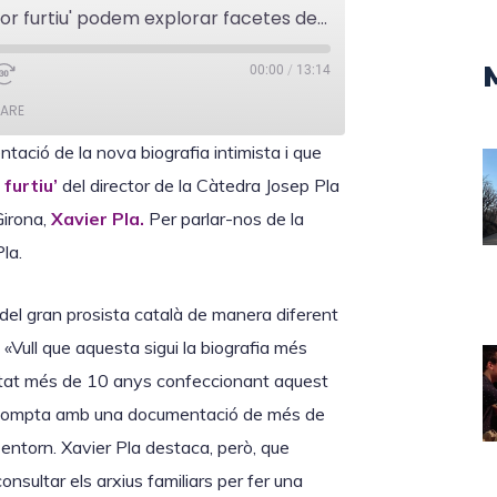
Xavier Pla: "Amb 'Un cor furtiu' podem explorar facetes de Josep Pla poc conegudes"
00:00
/
13:14
ARE
tació de la nova biografia intimista i que
 furtiu’
del director de la Càtedra Josep Pla
Girona,
Xavier Pla.
Per parlar-nos de la
la.
a del gran prosista català de manera diferent
«Vull que aquesta sigui la biografia més
estat més de 10 anys confeccionant aquest
 compta amb una documentació de més de
 entorn. Xavier Pla destaca, però, que
nsultar els arxius familiars per fer una