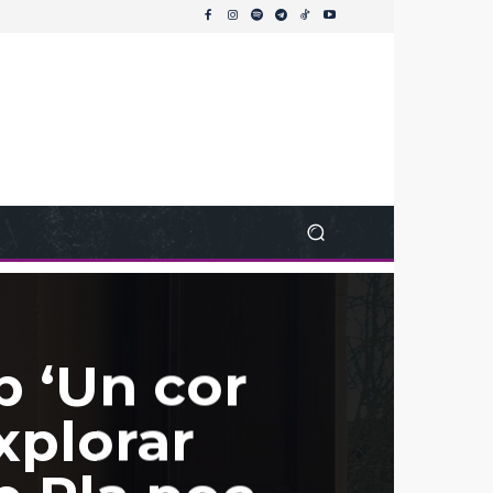
b ‘Un cor
xplorar