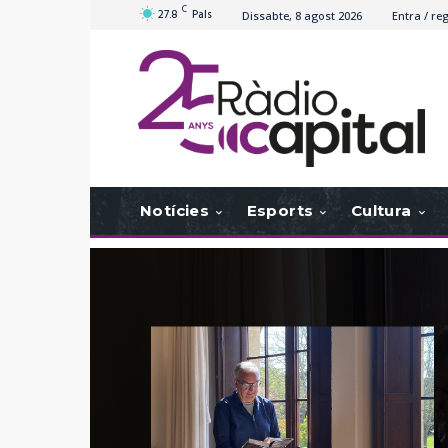
C
27.8
Pals
Dissabte, 8 agost 2026
Entra / reg
Notícies
Esports
Cultura