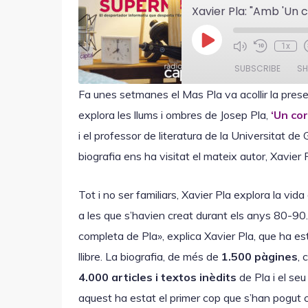
P
1x
l
a
SUBSCRIBE
SH
y
E
Fa unes setmanes el Mas Pla va acollir la presen
p
i
SHARE
explora les llums i ombres de Josep Pla,
‘Un cor
s
RSS FEED
o
i el professor de literatura de la Universitat de 
LINK
d
e
biografia ens ha visitat el mateix autor, Xavier P
Tot i no ser familiars, Xavier Pla explora la vid
EMBED
a les que s’havien creat durant els anys 80-90. 
completa de Pla», explica Xavier Pla, que ha 
llibre. La biografia, de més de
1.500 pàgines
,
4.000 articles i textos inèdits
de Pla i el seu
aquest ha estat el primer cop que s’han pogut co