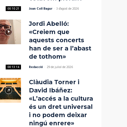
Joan Coll Bagur
-
3 d'agost de 2026
00:10:21
Jordi Abelló:
«Creiem que
aquests concerts
han de ser a l’abast
de tothom»
Redacció
-
29 de juliol de 2026
00:13:14
Clàudia Torner i
David Ibáñez:
«L’accés a la cultura
és un dret universal
i no podem deixar
ningú enrere»