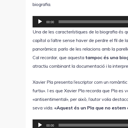
biografia.
R
00:00
e
Una de les característiques de la biografia és q
p
capítol a l’altre sense haver de perdre el fil de l
r
panoràmica: parlo de les relacions amb la parella, 
o
Cal recordar, que aquesta
tampoc és una bio
d
atractiu combinant la documentació i la interpre
u
c
Xavier Pla presenta l’escriptor com un romàntic 
t
furtiu». I es que Xavier Pla recorda que Pla es
o
«antisentimental», per això, l’autor volia destac
r
seva vida.
«Aquest és un Pla que no estem 
d
'
R
00:00