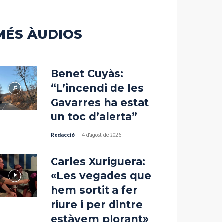
a
incrementar
o
MÉS ÀUDIOS
disminuir
el
volum.
Benet Cuyàs:
“L’incendi de les
Gavarres ha estat
un toc d’alerta”
Redacció
-
4 d'agost de 2026
Carles Xuriguera:
«Les vegades que
hem sortit a fer
riure i per dintre
estàvem plorant»