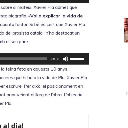
e
e
 sobre si mateix. Xavier Pla admet que
c
u
sta biografia.
«Volia explicar la vida de
l
s
 apunta l’autor. Si bé és cert que Xavier Pla
e
e
a del prosista català i n’ha destacat un
s
r
b el seu pare.
d
v
e
i
F
00:00
f
r
e
ta la feina feta en aquests 10 anys
l
l
u
lacunes que hi ha a la vida de Pla, Xavier Pla
e
e
s
er escriure. Per això, el posicionament en
t
s
e
t anar veient al llarg de l’obra. L’objectiu
x
t
r
er Pla.
a
e
v
c
c
i
a
l
r