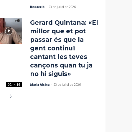
Redacció
-
23 de juliol de 2026
Gerard Quintana: «El
millor que et pot
passar és que la
gent continuï
cantant les teves
cançons quan tu ja
no hi siguis»
Maria Alsina
-
23 de juliol de 2026
00:14:16