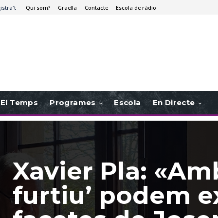
istra't
Qui som?
Graella
Contacte
Escola de ràdio
El Temps
Programes
Escola
En Directe
Xavier Pla: «Am
furtiu’ podem e