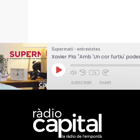
Supermatí - entrevistes
Xavier Pla: "Amb 'Un cor furtiu' po
Play
1x
Episode
SUBSCRIBE
SHARE
SHARE
RSS FEED
LINK