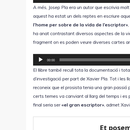
à
e
A més, Josep Pla era un autor que escrivia molt
u
p
aquest ha estat un dels reptes en escriure aque
d
r
l’home per sobre de la vida de l’escriptor»
,
i
o
ha anat contrastant diversos aspectes de la vid
o
d
fragment on es poden veure diverses cartes am
u
c
R
00:00
t
e
El llibre també recull tota la documentació i to
o
p
d’investigació per part de Xavier Pla. Tot i les l
r
r
reconeix que el prosista tenia una gran passió p
d
o
certs temes va canviant al llarg del temps i es po
'
d
final seria ser
«el gran escriptor»
, admet Xavi
à
u
u
c
d
t