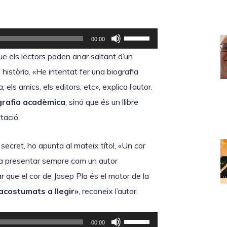
F
00:00
e
ue els lectors poden anar saltant d’un
u
a història. «He intentat fer una biografia
s
els amics, els editors, etc», explica l’autor.
e
grafia acadèmica
, sinó que és un llibre
r
tació.
v
i
secret, ho apunta al mateix títol, «Un cor
r
 va presentar sempre com un autor
l
ar que el cor de Josep Pla és el motor de la
e
acostumats a llegir»
, reconeix l’autor.
s
t
F
00:00