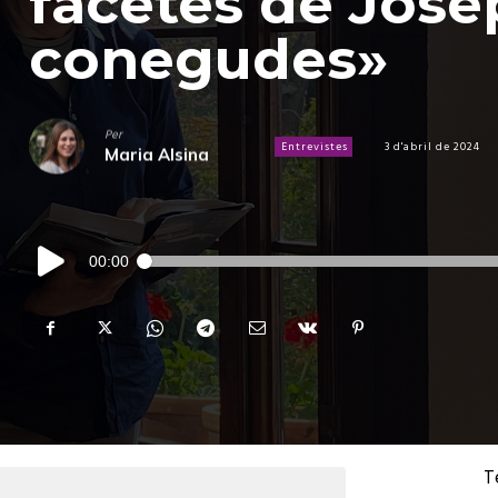
facetes de Jose
conegudes»
Per
Entrevistes
3 d'abril de 2024
Maria Alsina
Reproductor
00:00
d'àudio
T