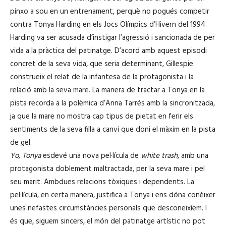
pinxo a sou en un entrenament, perquè no pogués competir
contra Tonya Harding en els Jocs Olímpics d’Hivern del 1994.
Harding va ser acusada d’instigar l’agressió i sancionada de per
vida a la pràctica del patinatge. D’acord amb aquest episodi
concret de la seva vida, que seria determinant, Gillespie
construeix el relat de la infantesa de la protagonista i la
relació amb la seva mare. La manera de tractar a Tonya en la
pista recorda a la polèmica d’Anna Tarrés amb la sincronitzada,
ja que la mare no mostra cap tipus de pietat en ferir els
sentiments de la seva filla a canvi que doni el màxim en la pista
de gel.
Yo, Tonya
esdevé una nova pel·lícula de
white trash
, amb una
protagonista doblement maltractada, per la seva mare i pel
seu marit. Ambdues relacions tòxiques i dependents. La
pel·lícula, en certa manera, justifica a Tonya i ens dóna conèixer
unes nefastes circumstàncies personals que desconeixíem. I
és que, siguem sincers, el món del patinatge artístic no pot