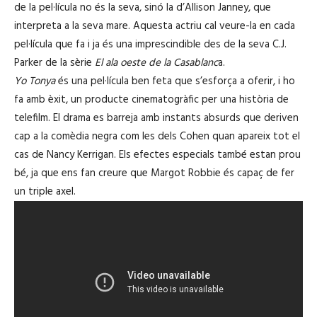
de la pel·lícula no és la seva, sinó la d’Allison Janney, que
interpreta a la seva mare. Aquesta actriu cal veure-la en cada
pel·lícula que fa i ja és una imprescindible des de la seva C.J.
Parker de la sèrie
El ala oeste de la Casablanc
a.
Yo Tonya
és una pel·lícula ben feta que s’esforça a oferir, i ho
fa amb èxit, un producte cinematogràfic per una història de
telefilm. El drama es barreja amb instants absurds que deriven
cap a la comèdia negra com les dels Cohen quan apareix tot el
cas de Nancy Kerrigan. Els efectes especials també estan prou
bé, ja que ens fan creure que Margot Robbie és capaç de fer
un triple axel.