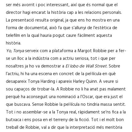
ser més avorrit i poc interessant, així que és normal que el
director hagi encarat la història cap a les relacions personals.
La presentació resulta original, ja que ens ho mostra en una
forma de documental, això fa que s’allunyi de l’estètica de
telefilm en la qual hauria pogut caure fàcilment aquesta
història.
Yo, Tonya
serveix com a plataforma a Margot Robbie per a fer-
se un lloc a la indústria com a actriu seriosa, tot i que per
nosaltres ja ho va demostrar a
El lobo de Wall Street
. Sobre
l’actriu, hi ha una escena en concret de la pel·lícula en què
desapareix Tonya Harding i apareix Harley Quinn. A veure si
sou capaços de trobar-la. A Robbie no li ha anat pas malament
perquè ha aconseguit una nominació a l’Oscar, que era just el
que buscava. Sense Robbie la pel·lícula no tindria massa sentit.
Tot i no assemblar-se a la Tonya real, ràpidament se’ns fica a la
butxaca i ens posa en el terreny de la ficció. Tot i el molt bon
treball de Robbie, val a dir que la interpretació més meritòria