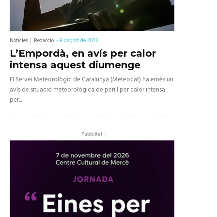
Notícies
Redacció
-
8 d'agost de 2026
L’Empordà, en avís per calor
intensa aquest diumenge
El Servei Meteorològic de Catalunya (Meteocat) ha emès un
avís de situació meteorològica de perill per calor intensa
per...
- Publicitat -