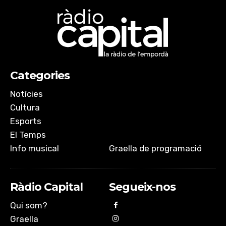
RSS FEED
LINK
EMBED
Categories
Notícies
Cultura
Esports
El Temps
Info musical
Graella de programació
Ràdio Capital
Segueix-nos
Qui som?
Graella