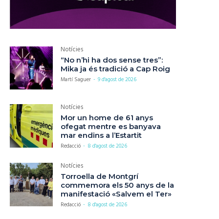
Notícies
“No n’hi ha dos sense tres”:
Mika ja és tradició a Cap Roig
Martí Saguer
-
9 d'agost de 2026
Notícies
Mor un home de 61 anys
ofegat mentre es banyava
mar endins a l’Estartit
Redacció
-
8 d'agost de 2026
Notícies
Torroella de Montgrí
commemora els 50 anys de la
manifestació «Salvem el Ter»
Redacció
-
8 d'agost de 2026