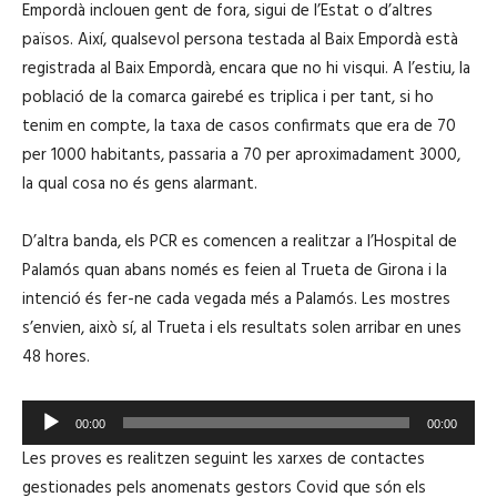
Empordà inclouen gent de fora, sigui de l’Estat o d’altres
r
països. Així, qualsevol persona testada al Baix Empordà està
o
registrada al Baix Empordà, encara que no hi visqui. A l’estiu, la
d
població de la comarca gairebé es triplica i per tant, si ho
u
tenim en compte, la taxa de casos confirmats que era de 70
c
per 1000 habitants, passaria a 70 per aproximadament 3000,
t
la qual cosa no és gens alarmant.
o
r
D’altra banda, els PCR es comencen a realitzar a l’Hospital de
d
Palamós quan abans només es feien al Trueta de Girona i la
'
intenció és fer-ne cada vegada més a Palamós. Les mostres
à
s’envien, això sí, al Trueta i els resultats solen arribar en unes
u
48 hores.
d
i
R
o
00:00
00:00
e
Les proves es realitzen seguint les xarxes de contactes
p
gestionades pels anomenats gestors Covid que són els