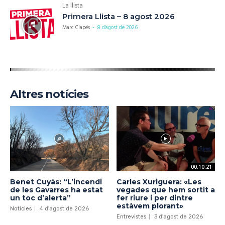
La llista
Primera Llista – 8 agost 2026
Marc Clapés
-
8 d'agost de 2026
Altres notícies
00:10:21
Benet Cuyàs: “L’incendi
Carles Xuriguera: «Les
de les Gavarres ha estat
vegades que hem sortit a
un toc d’alerta”
fer riure i per dintre
estàvem plorant»
Notícies
4 d'agost de 2026
Entrevistes
3 d'agost de 2026