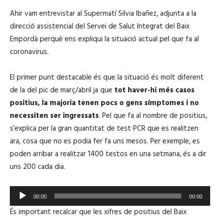
SHARE
iVoox
s
Ahir vam entrevistar al Supermatí Silvia Ibañez, adjunta a la
o
RSS FEED
d
LINK
direcció assistencial del Servei de Salut Integrat del Baix
e
Empordà perquè ens expliqui la situació actual pel que fa al
coronavirus.
EMBED
El primer punt destacable és que la situació és molt diferent
de la del pic de març/abril ja que
tot haver-hi més casos
positius, la majoria tenen pocs o gens símptomes i no
necessiten ser ingressats
. Pel que fa al nombre de positius,
s’explica per la gran quantitat de test PCR que es realitzen
ara, cosa que no es podia fer fa uns mesos. Per exemple, es
poden arribar a realitzar 1400 testos en una setmana, és a dir
uns 200 cada dia.
R
00:00
00:00
e
És important recalcar que les xifres de positius del Baix
p