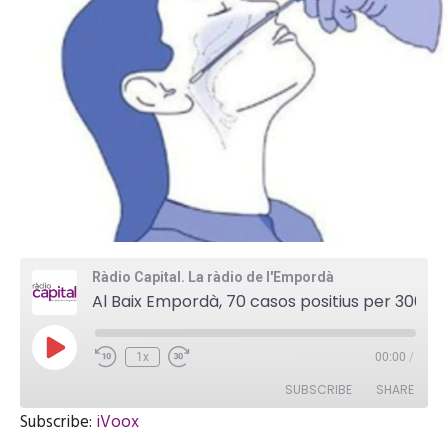
Ràdio Capital. La ràdio de l'Empordà
Al Baix Empordà, 70 casos positius per 3000 habitants a l’estiu
P
1x
00:00
/
l
a
SUBSCRIBE
SHARE
y
E
Subscribe:
iVoox
p
i