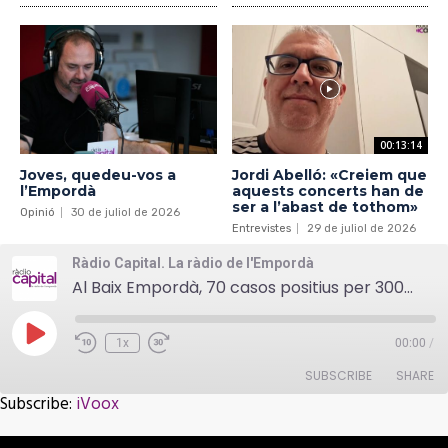
00:13:14
Joves, quedeu-vos a
Jordi Abelló: «Creiem que
l’Empordà
aquests concerts han de
ser a l’abast de tothom»
Opinió
30 de juliol de 2026
Entrevistes
29 de juliol de 2026
Ràdio Capital. La ràdio de l'Empordà
Al Baix Empordà, 70 casos positius per 3000 habitants a l’estiu
Play
1x
00:00
/
Episode
SUBSCRIBE
SHARE
Subscribe:
iVoox
SHARE
iVoox