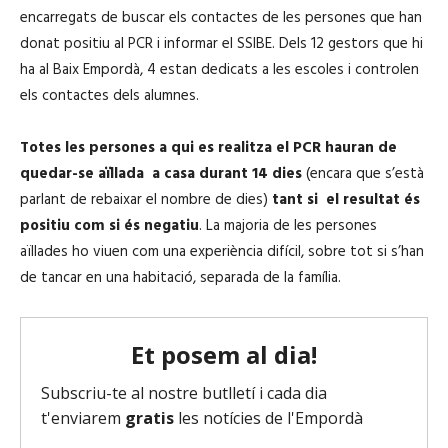
r
encarregats de buscar els contactes de les persones que han
o
donat positiu al PCR i informar el SSIBE. Dels 12 gestors que hi
d
ha al Baix Empordà, 4 estan dedicats a les escoles i controlen
u
els contactes dels alumnes.
c
t
Totes les persones a qui es realitza el PCR hauran de
o
quedar-se
aïllada
a casa durant 14 dies
(encara que s’està
r
parlant de rebaixar el nombre de dies)
tant si el resultat és
d
positiu com si és negatiu
. La majoria de les persones
'
aïllades ho viuen com una experiència difícil, sobre tot si s’han
à
de tancar en una habitació, separada de la família.
u
d
i
o