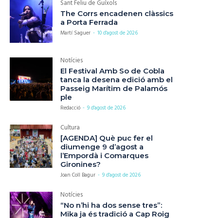
Sant Feliu de Guíxols
The Corrs encadenen clàssics
a Porta Ferrada
Martí Saguer
-
10 d'agost de 2026
Notícies
El Festival Amb So de Cobla
tanca la desena edició amb el
Passeig Marítim de Palamós
ple
Redacció
-
9 d'agost de 2026
Cultura
[AGENDA] Què puc fer el
diumenge 9 d’agost a
l’Empordà i Comarques
Gironines?
Joan Coll Bagur
-
9 d'agost de 2026
Notícies
“No n’hi ha dos sense tres”:
Mika ja és tradició a Cap Roig