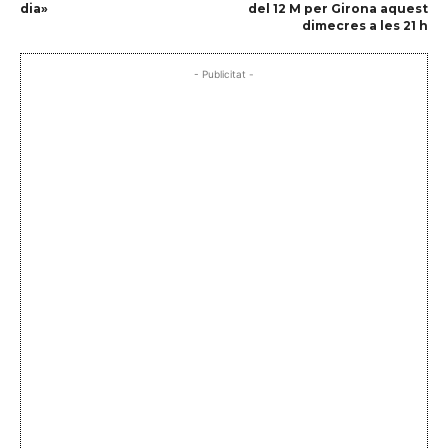
dia»
del 12 M per Girona aquest
dimecres a les 21 h
- Publicitat -