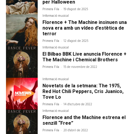
per Halloween
Primera Fila
-
19 d'agost de 2025
Informació musical
Florence + The Machine insinuen una
nova era amb un vídeo d’estètica de
terror
Primera Fila
-
12 d'agost de 2025
Informació musical
El Bilbao BBK Live anuncia Florence +
The Machine i Chemical Brothers
Primera Fila
-
15 de novembre de 2022
Informació musical
Novetats de la setmana: The 1975,
Red Hot Chili Peppers, Cris Juanico,
Tove Lo
Primera Fila
-
14 d'octubre de 2022
Informació musical
Florence and the Machine estrena el
senzill “Free”
Primera Fila
-
20 d'abril de 2022