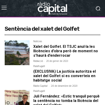
Sentència del xalet del Golfet
Notícies
Xalet del Golfet. El TSJC anul·la les
llicències d’obra però de moment no
s’haurà d’enderrocar
Redacció
-
20 de gener de 2023
Palafrugell
(EXCLUSIVA) La justícia autoritza el
xalet del Golfet si es converteix en
habitatge social
Ràdio Capital
-
28 de desembre de 2020
Palafrugell
Juli Fernández: «Estic tranquil perquè
la sentència no tomba la llicència del