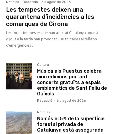
Notícies
Redacció
-
6 d'agost de 2026
Les tempestes deixen una
quarantena d’incidències a les
comarques de Girona
Les fortes tempestes que han afectat Catalunya aquest
dijous a la tarda han provocat 300 trucades al telèfon
d’emergències...
Cultura
Música als Puestus celebra
cinc edicions portant
concerts gratuïts a espais
emblemàtics de Sant Feliu de
Guíxols
Redacció
-
6 d'agost de 2026
Notícies
Només el 5% de la superfície
forestal privada de
Catalunya està assegurada