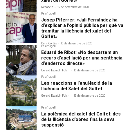
xalet del Golfet»
Redacció
-
15 de desembre de 2020
Palafrugell
Josep Piferrer: «Juli Fernández ha
d’explicar a l’opinió pública per què va
tramitar la llicència del xalet del
Golfet»
Dani Cortés
-
15 de desembre de 2020
Palafrugell
Eduard de Ribot: «No descartem un
recurs d’apel·lació per una sentència
d’enderroc directe»
Gerard Escaich Folch
-
15 de desembre de 2020
Palafrugell
Les reaccions a l’anul·lació de la
llicència del Xalet del Golfet
Gerard Escaich Folch
-
15 de desembre de 2020
Palafrugell
La polèmica del xalet del Golfet: des
de la llicència d’obres fins la seva
suspensió