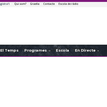
egistra't
Qui som?
Graella
Contacte
Escola de ràdio
El Temps
Programes
Escola
En Directe