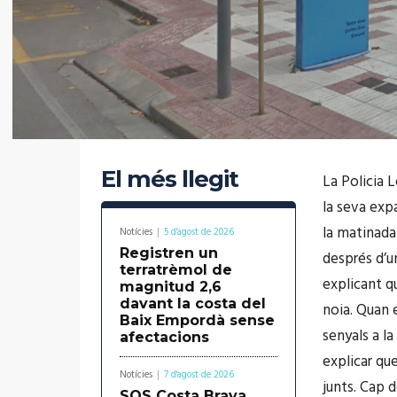
El més llegit
La Policia L
la seva expa
la matinada
Notícies
5 d'agost de 2026
Registren un
després d’u
terratrèmol de
explicant q
magnitud 2,6
davant la costa del
noia. Quan e
Baix Empordà sense
senyals a la
afectacions
explicar qu
Notícies
7 d'agost de 2026
junts. Cap d
SOS Costa Brava