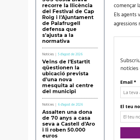
començar la
recorre la llicència
del Festival de Cap
Els agents 
Roig i l’Ajuntament
agressions 
de Palafrugell
defensa que
s’ajusta a la
normativa
Notícies
5 d'agost de 2026
Veïns de l’Estartit
qüestionen la
ubicació prevista
d’una nova
mesquita al centre
del municipi
Notícies
6 d'agost de 2026
Assalten una dona
de 70 anys a casa
seva a Castell d’Aro
i li roben 50.000
euros