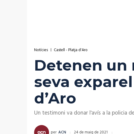
Notícies
Castell - Platja d'Aro
Detenen un n
seva exparel
d’Aro
Un testimoni va donar l'avís a la policia 
per
ACN
24 de maig de 2021