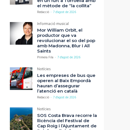
en un furt a Torroella amb
el mètode de “la collita”
Redacció
-
7 d'agost de 2026
Informació musical
Mor William Orbit, el
productor que va
revolucionar el so del pop
amb Madonna, Blur i All
Saints
Primera Fila
-
7 d'agost de 2026
Notícies
Les empreses de bus que
operen al Baix Empordà
hauran d’assegurar
l’atenció en català
Redacció
-
7 d'agost de 2026
Notícies
SOS Costa Brava recorre la
llicència del Festival de
Cap Roig i l’Ajuntament de