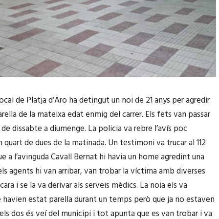
ocal de Platja d’Aro ha detingut un noi de 21 anys per agredir
rella de la mateixa edat enmig del carrer. Els fets van passar
 de dissabte a diumenge. La policia va rebre l’avís poc
n quart de dues de la matinada. Un testimoni va trucar al 112
ue a l’avinguda Cavall Bernat hi havia un home agredint una
ls agents hi van arribar, van trobar la víctima amb diverses
 cara i se la va derivar als serveis mèdics. La noia els va
e havien estat parella durant un temps però que ja no estaven
els dos és veí del municipi i tot apunta que es van trobar i va