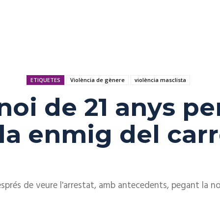
ETIQUETES
Violència de gènere
violència masclista
oi de 21 anys per
la enmig del carr
després de veure l'arrestat, amb antecedents, pegant la no