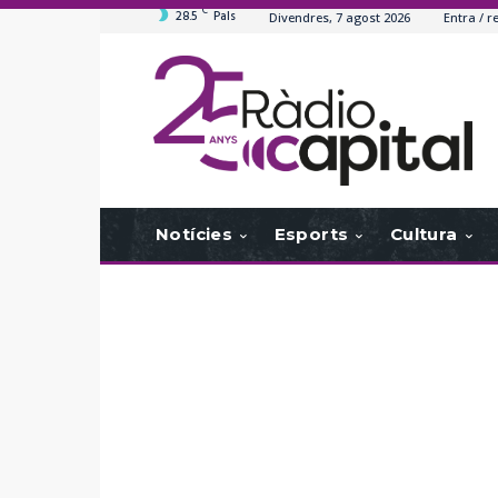
C
28.5
Pals
Divendres, 7 agost 2026
Entra / r
Notícies
Esports
Cultura