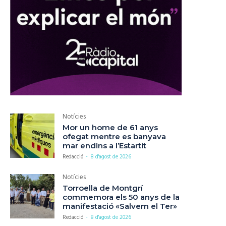
Notícies
Mor un home de 61 anys
ofegat mentre es banyava
mar endins a l’Estartit
Redacció
-
8 d'agost de 2026
Notícies
Torroella de Montgrí
commemora els 50 anys de la
manifestació «Salvem el Ter»
Redacció
-
8 d'agost de 2026