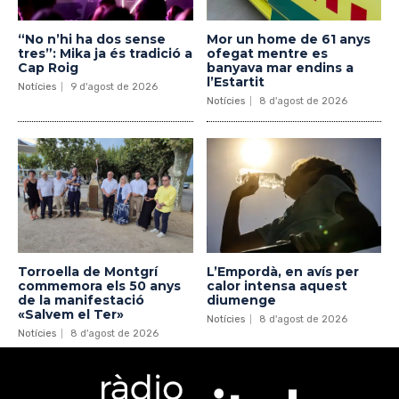
“No n’hi ha dos sense
Mor un home de 61 anys
tres”: Mika ja és tradició a
ofegat mentre es
Cap Roig
banyava mar endins a
l’Estartit
Notícies
9 d'agost de 2026
Notícies
8 d'agost de 2026
Torroella de Montgrí
L’Empordà, en avís per
commemora els 50 anys
calor intensa aquest
de la manifestació
diumenge
«Salvem el Ter»
Notícies
8 d'agost de 2026
Notícies
8 d'agost de 2026