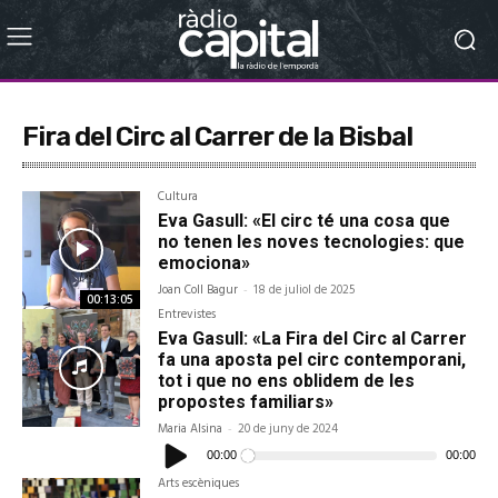
Fira del Circ al Carrer de la Bisbal
Cultura
Eva Gasull: «El circ té una cosa que
no tenen les noves tecnologies: que
emociona»
Joan Coll Bagur
-
18 de juliol de 2025
00:13:05
Entrevistes
Eva Gasull: «La Fira del Circ al Carrer
fa una aposta pel circ contemporani,
tot i que no ens oblidem de les
propostes familiars»
Maria Alsina
-
20 de juny de 2024
Reproductor
d'àudio
00:00
00:00
Arts escèniques