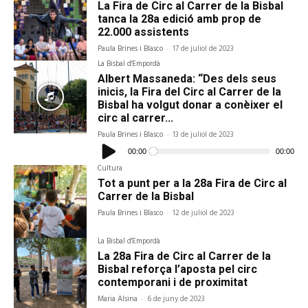
La Fira de Circ al Carrer de la Bisbal
tanca la 28a edició amb prop de
22.000 assistents
Paula Brines i Blasco
-
17 de juliol de 2023
La Bisbal d'Empordà
Albert Massaneda: “Des dels seus
inicis, la Fira del Circ al Carrer de la
Bisbal ha volgut donar a conèixer el
circ al carrer...
Paula Brines i Blasco
-
13 de juliol de 2023
Reproductor
d'àudio
00:00
00:00
Cultura
Tot a punt per a la 28a Fira de Circ al
Carrer de la Bisbal
Paula Brines i Blasco
-
12 de juliol de 2023
La Bisbal d'Empordà
La 28a Fira de Circ al Carrer de la
Bisbal reforça l’aposta pel circ
contemporani i de proximitat
Maria Alsina
-
6 de juny de 2023