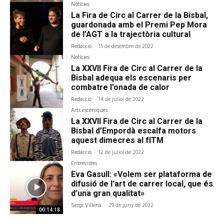
Notícies
La Fira de Circ al Carrer de la Bisbal,
guardonada amb el Premi Pep Mora
de l’AGT a la trajectòria cultural
Redacció
-
15 de desembre de 2022
Notícies
La XXVII Fira de Circ al Carrer de la
Bisbal adequa els escenaris per
combatre l’onada de calor
Redacció
-
14 de juliol de 2022
Arts escèniques
La XXVII Fira de Circ al Carrer de la
Bisbal d’Empordà escalfa motors
aquest dimecres al fITM
Redacció
-
12 de juliol de 2022
Entrevistes
Eva Gasull: «Volem ser plataforma de
difusió de l’art de carrer local, que és
d’una gran qualitat»
Sergi Villena
-
29 de juny de 2022
00:14:18