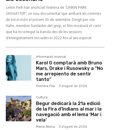
Linkin Park han anunciat l’estrena de “LINKIN PARK:
UNSHATTER”, un nou documental que arribarà als cinemes
de tot el món el pròxim 30 de setembre. Dirigit per Joe
Hahn, membre fundador del grup, el film mostrarà el camí
que ha recorregut la banda des de les sessions
d’enregistrament iniciades el 2022 fins al seu esperat
Informació musical
Karol G comptarà amb Bruno
Mars, Drake i Rusowsky a “No
me arrepiento de sentir
tanto”
Primera Fila
-
5 d'agost de 2026
Cultura
Begur dedicarà la 21a edició
de la Fira d’Indians al mar i la
navegació amb el lema ‘Mar i
vela’
Maria Alsina
-
5 d'agost de 2026