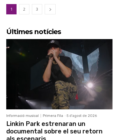
1
2
3
Últimes notícies
Informació musical
Primera Fila
-
5 d'agost de 2026
Linkin Park estrenaran un
documental sobre el seu retorn
als escenaris