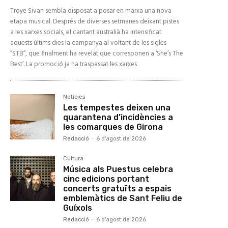
Troye Sivan sembla disposat a posar en marxa una nova
etapa musical. Després de diverses setmanes deixant pistes
a les xarxes socials, el cantant australià ha intensificat
aquests últims dies la campanya al voltant de les sigles
“STB”, que finalment ha revelat que corresponen a ‘She’s The
Best’. La promoció ja ha traspassat les xarxes
Notícies
Les tempestes deixen una
quarantena d’incidències a
les comarques de Girona
Redacció
-
6 d'agost de 2026
Cultura
Música als Puestus celebra
cinc edicions portant
concerts gratuïts a espais
emblemàtics de Sant Feliu de
Guíxols
Redacció
-
6 d'agost de 2026