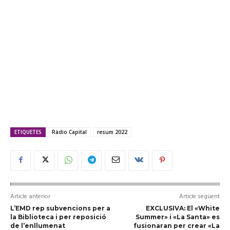
ETIQUETES
Ràdio Capital
resum 2022
Article anterior
Article següent
L’EMD rep subvencions per a
EXCLUSIVA: El «White
la Biblioteca i per reposició
Summer» i «La Santa» es
de l’enllumenat
fusionaran per crear «La