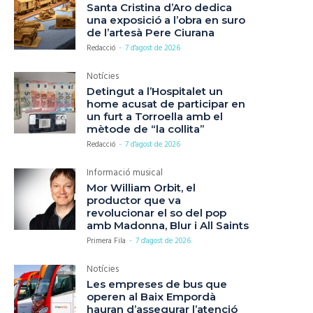
Santa Cristina d’Aro dedica
una exposició a l’obra en suro
de l’artesà Pere Ciurana
Redacció
-
7 d'agost de 2026
Notícies
Detingut a l’Hospitalet un
home acusat de participar en
un furt a Torroella amb el
mètode de “la collita”
Redacció
-
7 d'agost de 2026
Informació musical
Mor William Orbit, el
productor que va
revolucionar el so del pop
amb Madonna, Blur i All Saints
Primera Fila
-
7 d'agost de 2026
Notícies
Les empreses de bus que
operen al Baix Empordà
hauran d’assegurar l’atenció