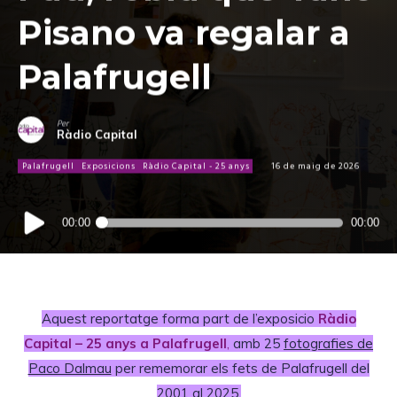
Pisano va regalar a
Palafrugell
Per
Ràdio Capital
Palafrugell
Exposicions
Ràdio Capital - 25 anys
16 de maig de 2026
Reproductor
00:00
00:00
d'àudio
Aquest reportatge forma part de l’exposicio
Ràdio
Capital – 25 anys a Palafrugell
,
amb 25
fotografies de
Paco Dalmau
per rememorar els fets de Palafrugell del
2001 al 2025.