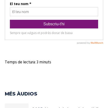
o
r
d
'
à
u
d
i
o
Temps de lectura:
3
minuts
MÉS ÀUDIOS