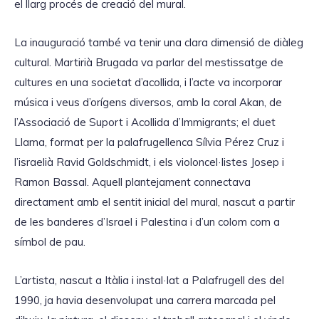
el llarg procés de creació del mural.
La inauguració també va tenir una clara dimensió de diàleg
cultural. Martirià Brugada va parlar del mestissatge de
cultures en una societat d’acollida, i l’acte va incorporar
música i veus d’orígens diversos, amb la coral Akan, de
l’Associació de Suport i Acollida d’Immigrants; el duet
Llama, format per la palafrugellenca Sílvia Pérez Cruz i
l’israelià Ravid Goldschmidt, i els violoncel·listes Josep i
Ramon Bassal. Aquell plantejament connectava
directament amb el sentit inicial del mural, nascut a partir
de les banderes d’Israel i Palestina i d’un colom com a
símbol de pau.
L’artista, nascut a Itàlia i instal·lat a Palafrugell des del
1990, ja havia desenvolupat una carrera marcada pel