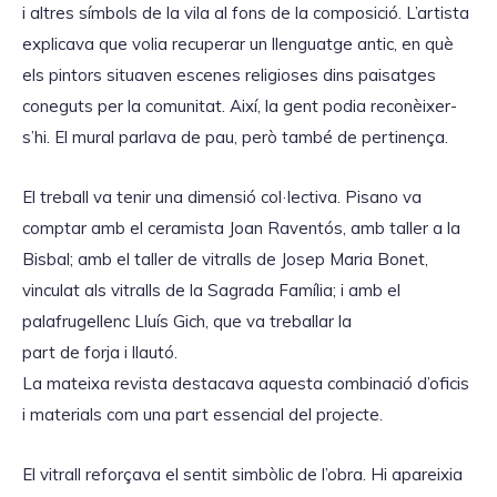
i altres símbols de la vila al fons de la composició. L’artista
explicava que volia recuperar un llenguatge antic, en què
els pintors situaven escenes religioses dins paisatges
coneguts per la comunitat. Així, la gent podia reconèixer-
s’hi. El mural parlava de pau, però també de pertinença.
El treball va tenir una dimensió col·lectiva. Pisano va
comptar amb el ceramista Joan Raventós, amb taller a la
Bisbal; amb el taller de vitralls de Josep Maria Bonet,
vinculat als vitralls de la Sagrada Família; i amb el
palafrugellenc Lluís Gich, que va treballar la
part
de forja i llautó.
La mateixa revista destacava aquesta combinació d
’oficis
i materials com una part essencial del projecte.
El vitrall reforçava el sentit simbòlic de l’obra. Hi apareixia