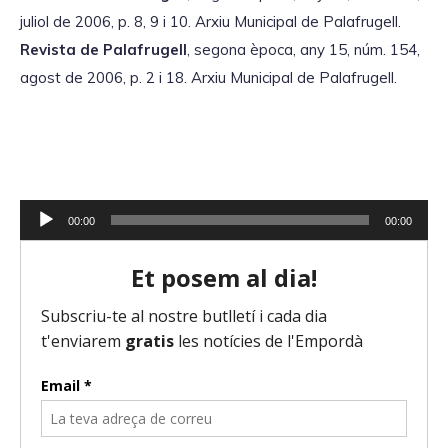
juliol de 2006, p. 8, 9 i 10. Arxiu Municipal de Palafrugell.
Revista de Palafrugell
, segona època, any 15, núm. 154,
agost de 2006, p. 2 i 18. Arxiu Municipal de Palafrugell.
R
00:00
00:00
e
p
r
o
d
u
c
t