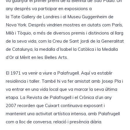
va guanyar el primer premi de la Biennal de São Paulo. Un
any després va participar en exposicions a
la Tate Gallery de Londres i al Museu Guggenheim de
Nova York. Després vindrien mostres en ciutats com París,
Milà i Tòquio, a més de diversos premis i distincions al llarg
de la seva vida, com la Creu de Sant Jordi de la Generalitat
de Catalunya, la medalla d’Isabel la Catòlica i la Medalla
d’Or al Mèrit en les Belles Arts.
El 1971 va venir a viure a Palafrugell. Aquí va establir
residència i taller. També hi va fer amistat amb Josep Pla i
va entrar en una vida local que va marcar la seva última
etapa. La Revista de Palafrugell i el Crònica d’un any
2007 recorden que Cuixart continuava exposant i
mantenint una activitat artística intensa, amb Palafrugell
com a lloc de conversa, relació i presència diària.