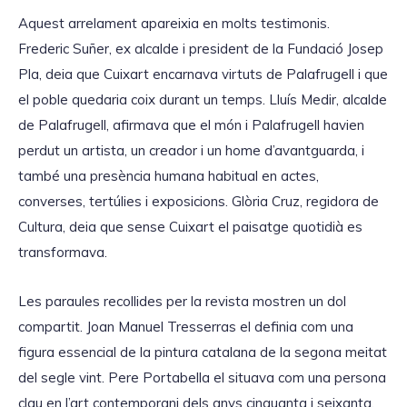
Aquest arrelament apareixia en molts testimonis.
Frederic Suñer, ex alcalde i president de la Fundació Josep
Pla, deia que Cuixart encarnava virtuts de Palafrugell i que
el poble quedaria coix durant un temps. Lluís Medir, alcalde
de Palafrugell, afirmava que el món i Palafrugell havien
perdut un artista, un creador i un home d’avantguarda, i
també una presència humana habitual en actes,
converses, tertúlies i exposicions. Glòria Cruz, regidora de
Cultura, deia que sense Cuixart el paisatge quotidià es
transformava.
Les paraules recollides per la revista mostren un dol
compartit. Joan Manuel Tresserras el definia com una
figura essencial de la pintura catalana de la segona meitat
del segle vint. Pere Portabella el situava com una persona
clau en l’art contemporani dels anys cinquanta i seixanta.