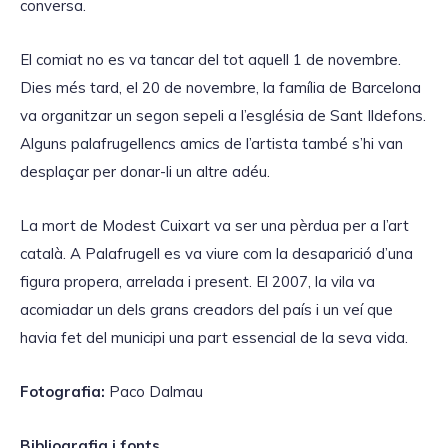
conversa.
d
'
El comiat no es va tancar del tot aquell 1 de novembre.
à
Dies més tard, el 20 de novembre, la família de Barcelona
u
va organitzar un segon sepeli a l’església de Sant Ildefons.
d
Alguns palafrugellencs amics de l’artista també s’hi van
i
desplaçar per donar-li un altre adéu.
o
La mort de Modest Cuixart va ser una pèrdua per a l’art
català. A Palafrugell es va viure com la desaparició d’una
figura propera, arrelada i present. El 2007, la vila va
acomiadar un dels grans creadors del país i un veí que
havia fet del municipi una part essencial de la seva vida.
Fotografia:
Paco Dalmau
Bibliografia i fonts