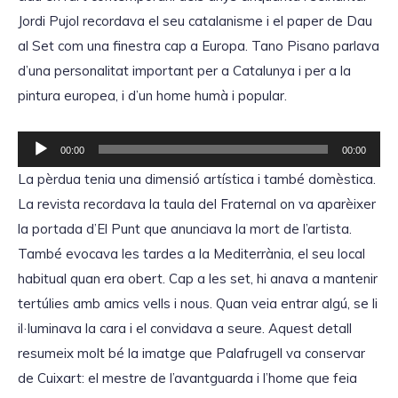
Jordi Pujol recordava el seu catalanisme i el paper de Dau
al Set com una finestra cap a Europa. Tano Pisano parlava
d’una personalitat important per a Catalunya i per a la
pintura europea, i d’un home humà i popular.
R
00:00
00:00
e
La pèrdua tenia una dimensió artística i també domèstica.
p
La revista recordava la taula del Fraternal on va aparèixer
r
la portada d’El Punt que anunciava la mort de l’artista.
o
També evocava les tardes a la Mediterrània, el seu local
d
habitual quan era obert. Cap a les set, hi anava a mantenir
u
tertúlies amb amics vells i nous. Quan veia entrar algú, se li
c
il·luminava la cara i el convidava a seure. Aquest detall
t
resumeix molt bé la imatge que Palafrugell va conservar
o
de Cuixart: el mestre de l’avantguarda i l’home que feia
r