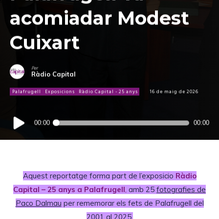
acomiadar Modest
Cuixart
Per
Ràdio Capital
Palafrugell
Exposicions
Ràdio Capital - 25 anys
16 de maig de 2026
Reproductor
00:00
00:00
d'àudio
Aquest reportatge forma part de l’exposicio
Ràdio
Capital – 25 anys a Palafrugell
,
amb 25
fotografies de
Paco Dalmau
per rememorar els fets de Palafrugell del
2001 al 2025.