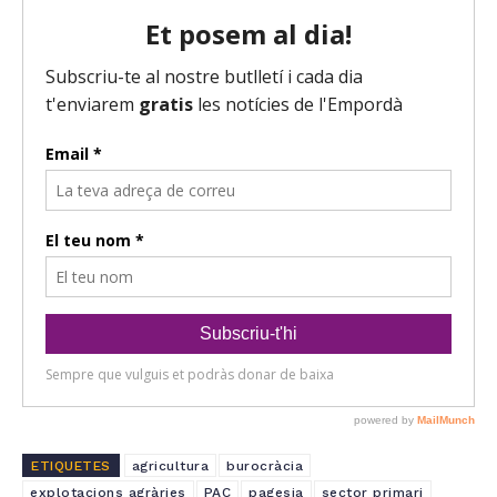
ETIQUETES
agricultura
burocràcia
explotacions agràries
PAC
pagesia
sector primari