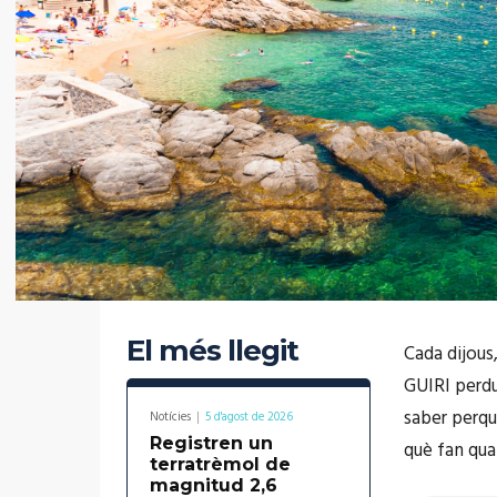
El més llegit
Cada dijous
GUIRI perdu
saber perqu
Notícies
5 d'agost de 2026
Registren un
què fan quan
terratrèmol de
magnitud 2,6