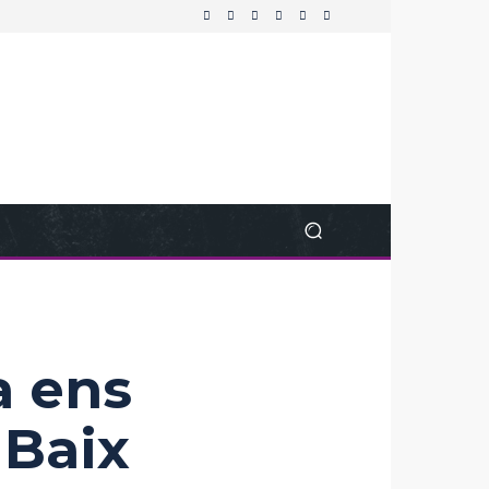
a ens
 Baix