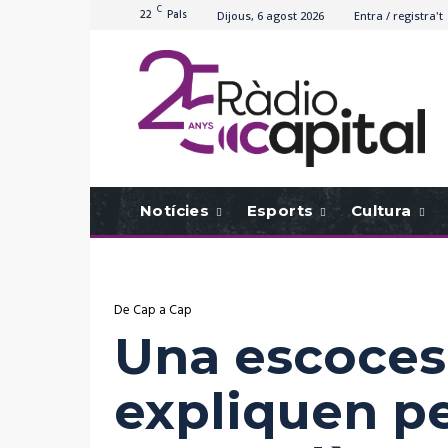
C
22
Pals
Dijous, 6 agost 2026
Entra / registra't
Notícies
Esports
Cultura
De Cap a Cap
Una escoces
expliquen pe