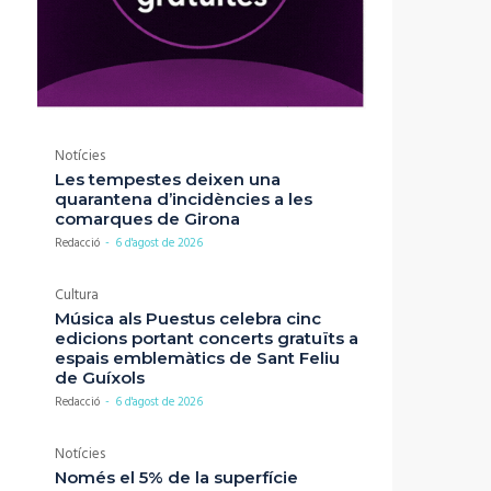
Notícies
Les tempestes deixen una
quarantena d’incidències a les
comarques de Girona
Redacció
-
6 d'agost de 2026
Cultura
Música als Puestus celebra cinc
edicions portant concerts gratuïts a
espais emblemàtics de Sant Feliu
de Guíxols
Redacció
-
6 d'agost de 2026
Notícies
Només el 5% de la superfície