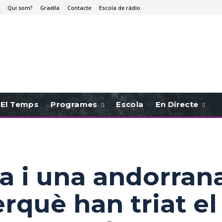
Qui som?
Graella
Contacte
Escola de ràdio
El Temps
Programes
Escola
En Directe
a i una andorran
rquè han triat el